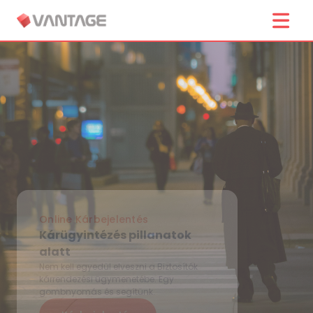
Online Kárbejelentés
Kárügyintézés pillanatok
alatt
Nem kell egyedül elveszni a Biztosítók
kárrendezési ügymenetébe. Egy
gombnyomás és segítünk.
Kárbejelentés