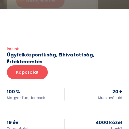
Item
2
of
3
Rólunk
Ügyfélközpontúság, Elhivatottság,
Értékteremtés
Kapcsolat
100 %
20 +
Magyar Tuajdonosok
Munkavállaló
19 év
4000 közel
Tapasztalat
Ügyfél