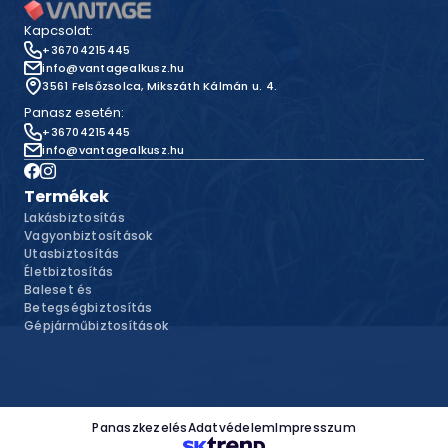
Kapcsolat:
+36704215445
info@vantagealkusz.hu
3561 Felsőzsolca, Mikszáth Kálmán u. 4.
Panasz esetén:
+36704215445
info@vantagealkusz.hu
Termékek
Lakásbiztosítás
Vagyonbiztosítások
Utasbiztosítás
Életbiztosítás
Baleset és
Betegségbiztosítás
Gépjárműbiztosítások
Panaszkezelés
Adatvédelem
Impresszum