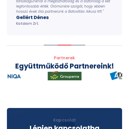
társaságunknál a megbízhatóság és a biztonság a két
legfontosabb érték. Örömünkre szolgál, hogy ebben
hosszú évek óta partnerünk a Biztosítási Alkusz Kft."
Gellért Dénes
Katalam Zrt.
Item
2
Partnerek
of
Együttműködő Partnereink!
3
Item
2
of
8
Kapcsolat
Lépjen kapcsolatba